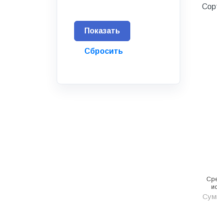
Сор
Водоснабжение и канализация
Гидроизоляция
Гипсокартон &amp;
комплектующие
Декоративные материалы
Дом и дача
ДПК
Дренажные системы
Запорная арматура и
регулирующая
Изоляция
Сре
Инженерная сантехника
и
Сум
Инженерная сантехника и
инструменты