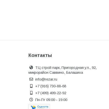
Инструмент
Инструмент и аксессуары
Канализационные системы
Канализация
Категория
Керамика и керамогранит
Контакты
КИП и автоматика
Клеи, герметики, пены
ТЦ строй парк, Пригородная ул., 92,
микрорайон Саввино, Балашиха
Клей монтажный
info@rezar.ru
Коллекторы и шкафы
+7 (916) 730-88-68
Компоненты оптической
+7 (499) 499-22-92
системы
Пн-Пт 09:00 - 19:00
Косметика и уход