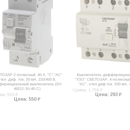
ТОЗАР 2-полюсный, 40 A, ″C″,″AC″
Выключатель дифференциа
ткл. диф. ток, 30 мА, 230/400 В,
″УЗО″ СВЕТОЗАР, 4-полюсный,
ференциальный выключатель (SV-
″AC″, откл.диф.ток. 300 мА, 
49212-30-40-C)
Сумма: 1 758 ₽
ма: 550 ₽
Цена: 293 ₽
Цена: 550 ₽