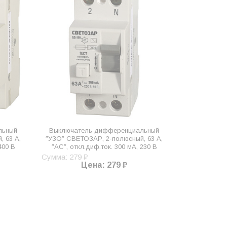
льный
Выключатель дифференциальный
 63 A,
″УЗО″ СВЕТОЗАР, 2-полюсный, 63 A,
400 В
″AC″, откл.диф.ток. 300 мА, 230 В
Сумма: 279 ₽
Цена: 279 ₽