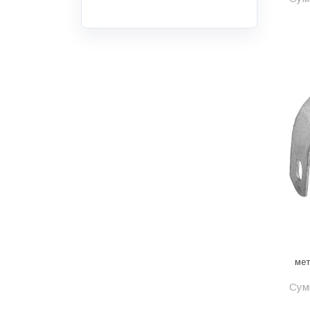
Инструмент
Инструмент и аксессуары
Канализационные системы
Канализация
Категория
Керамика и керамогранит
КИП и автоматика
Клеи, герметики, пены
Клей монтажный
Коллекторы и шкафы
Компоненты оптической
мет
системы
Сум
Косметика и уход