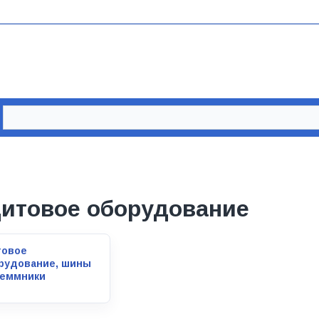
итовое оборудование
овое
рудование, шины
леммники