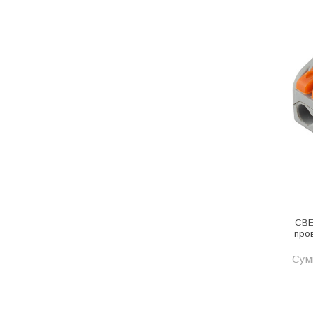
Металл
Металлопрокат и
металлоизделия
Механизированные
инструменты
Напольные покрытия
Насосное оборудование
Натуральный камень
Нерудный материал
Облицовочная доска
СВЕ
про
Обогревательное
оборудование
Сум
Общестроительные материалы
Общестрой