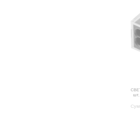
Одежда, обувь и аксессуары
Оптическое оборудование
Отделочные материалы
Отопление и вентиляция
Отрезные круги
Офисные двери
Пена монтажная
Пиломатериалы
СВЕТ
шт,
Плинтус напольный
Сум
ПОД ЗАКАЗ
Предохранительная арматура
Предохранительные клапана