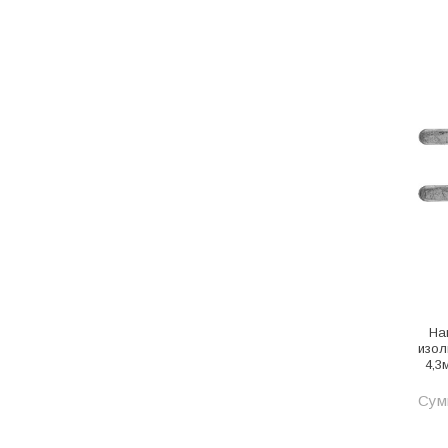
Котельное оборудование
Краны шаровые, вентили
Краска и эмаль
Крепёж
Крепеж и герметики
Крепеж и фурнитура
Крепеж, фурнитура
Лак и растворитель
Лакокрасочные материалы
На
Лепнина для покраски со
изол
стенами
4,3
Малярно-штукатурные
Сум
инструменты
Межкомнатные двери