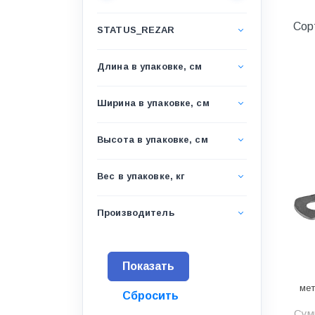
Водоснабжение и канализация
Сор
STATUS_REZAR
Гидроизоляция
Гипсокартон &amp;
Длина в упаковке, см
комплектующие
Декоративные материалы
Ширина в упаковке, см
Дом и дача
Высота в упаковке, см
ДПК
Дренажные системы
Вес в упаковке, кг
Запорная арматура и
регулирующая
Производитель
Изоляция
Инженерная сантехника
Инженерная сантехника и
мет
инструменты
Сум