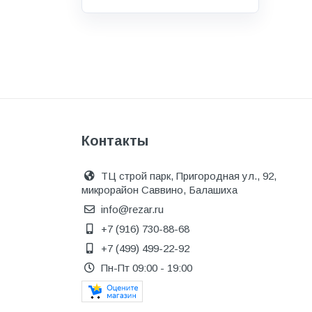
Водоснабжение и канализация
Гидроизоляция
Гипсокартон &amp;
комплектующие
Декоративные материалы
Дом и дача
Контакты
ДПК
Дренажные системы
ТЦ строй парк, Пригородная ул., 92,
микрорайон Саввино, Балашиха
Запорная арматура и
регулирующая
info@rezar.ru
+7 (916) 730-88-68
Изоляция
+7 (499) 499-22-92
Инженерная сантехника
Пн-Пт 09:00 - 19:00
Инженерная сантехника и
инструменты