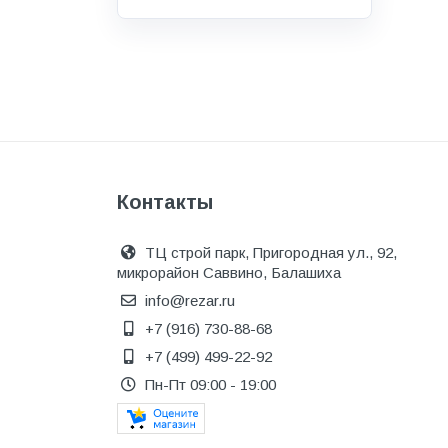
Водоснабжение и канализация
Гидроизоляция
Гипсокартон &amp;
комплектующие
Декоративные материалы
Дом и дача
Контакты
ДПК
Дренажные системы
ТЦ строй парк, Пригородная ул., 92,
микрорайон Саввино, Балашиха
Запорная арматура и
регулирующая
info@rezar.ru
+7 (916) 730-88-68
Изоляция
+7 (499) 499-22-92
Инженерная сантехника
Пн-Пт 09:00 - 19:00
Инженерная сантехника и
инструменты