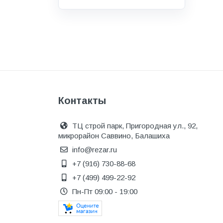
Водоснабжение и канализация
Гидроизоляция
Гипсокартон &amp;
комплектующие
Декоративные материалы
Дом и дача
Контакты
ДПК
Дренажные системы
ТЦ строй парк, Пригородная ул., 92,
микрорайон Саввино, Балашиха
Запорная арматура и
регулирующая
info@rezar.ru
+7 (916) 730-88-68
Изоляция
+7 (499) 499-22-92
Инженерная сантехника
Пн-Пт 09:00 - 19:00
Инженерная сантехника и
инструменты