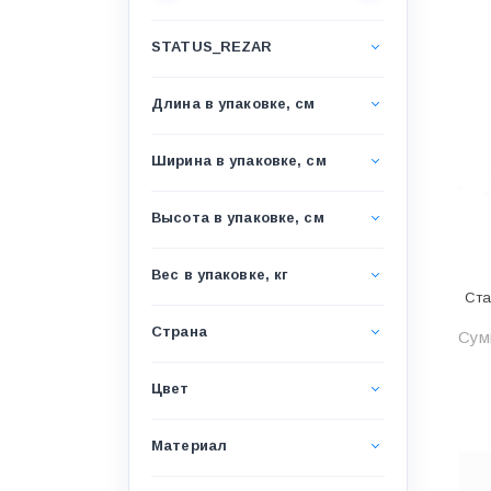
Водоснабжение и канализация
STATUS_REZAR
Гидроизоляция
Гипсокартон &amp;
Длина в упаковке, см
комплектующие
Декоративные материалы
Ширина в упаковке, см
Дом и дача
Высота в упаковке, см
ДПК
Дренажные системы
Вес в упаковке, кг
Ста
Запорная арматура и
регулирующая
Страна
Сумм
Изоляция
Цвет
Инженерная сантехника
Инженерная сантехника и
Материал
инструменты