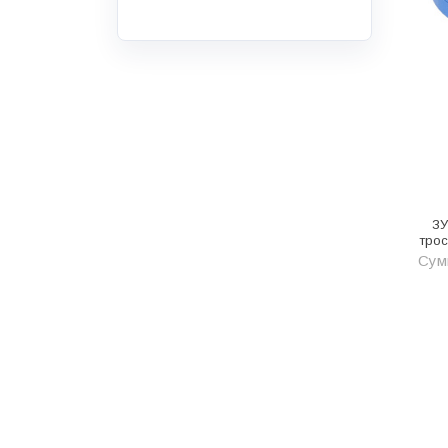
Инструмент
Инструмент и аксессуары
Канализационные системы
Канализация
Категория
Керамика и керамогранит
ЗУ
КИП и автоматика
трос
Сумм
Клеи, герметики, пены
Клей монтажный
Коллекторы и шкафы
Компоненты оптической
системы
Косметика и уход