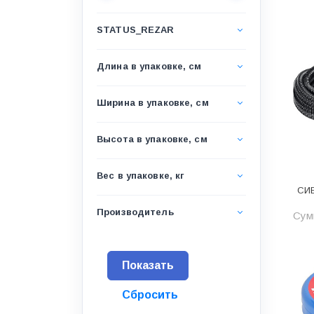
Водоснабжение и канализация
STATUS_REZAR
Гидроизоляция
Гипсокартон &amp;
Длина в упаковке, см
комплектующие
Декоративные материалы
Ширина в упаковке, см
Дом и дача
Высота в упаковке, см
ДПК
Дренажные системы
Вес в упаковке, кг
СИБ
Запорная арматура и
регулирующая
Производитель
Сумм
Изоляция
Инженерная сантехника
Инженерная сантехника и
инструменты