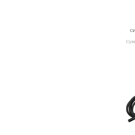
Одежда, обувь и аксессуары
Оптическое оборудование
Отделочные материалы
СИ
Отопление и вентиляция
Сум
Отрезные круги
Офисные двери
Пена монтажная
Пиломатериалы
Плинтус напольный
ПОД ЗАКАЗ
Предохранительная арматура
Предохранительные клапана