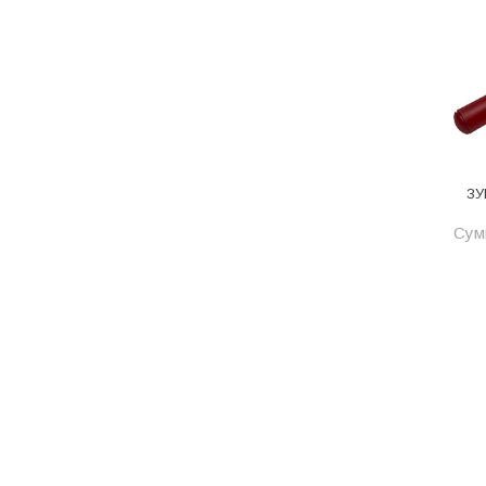
Котельное оборудование
Краны шаровые, вентили
Краска и эмаль
Крепёж
Крепеж и герметики
ЗУ
Крепеж и фурнитура
Сумм
Крепеж, фурнитура
Лак и растворитель
Лакокрасочные материалы
Лепнина для покраски со
стенами
Малярно-штукатурные
инструменты
Межкомнатные двери