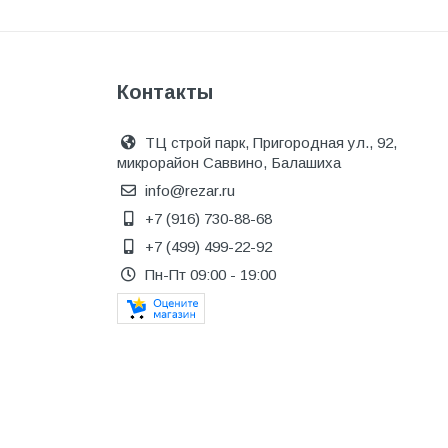
Сантехника, водоснабжение,
канализация
Сантехнические люки
Контакты
Серпянка &amp; стеклохолст
Сетка металлическая
ТЦ строй парк, Пригородная ул., 92,
микрорайон Саввино, Балашиха
Системы видеонаблюдения
info@rezar.ru
Системы ограждения
+7 (916) 730-88-68
Скрытые двери-невидимки
+7 (499) 499-22-92
Пн-Пт 09:00 - 19:00
Скрытый плинтус / Теневой
профиль
Смеси строительные
Современные Двери
Сопутствующие товары
Сройматериалы