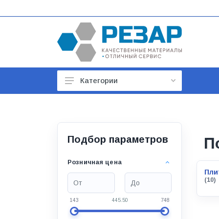
Категории
Автомобильные товары
Автотовары
Арматура строительная
Подбор параметров
П
Баки, гидроаккумуляторы
Розничная цена
Пли
Бойлеры и водонагреватели
(10)
Бытовая техника
143
445.50
748
Бытовая химия