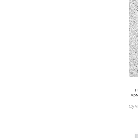
Котельное оборудование
Краны шаровые, вентили
Краска и эмаль
Крепёж
Крепеж и герметики
Крепеж и фурнитура
Крепеж, фурнитура
Лак и растворитель
П
Лакокрасочные материалы
Арм
Лепнина для покраски со
Сумм
стенами
Малярно-штукатурные
инструменты
Межкомнатные двери