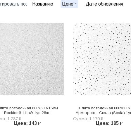
тировать по:
Названию
Цене
Дате обновления
лита потолочная 600х600х15мм
Плита потолочная 600х600
Rockfon® Lilia® 1уп-28шт
Армстронг - Скала (Scala) 1
а: 1 287 ₽
Сумма: 1 170 ₽
Цена: 143 ₽
Цена: 195 ₽