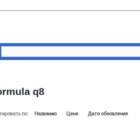
ormula q8
тировать по:
Названию
Цене
Дате обновления