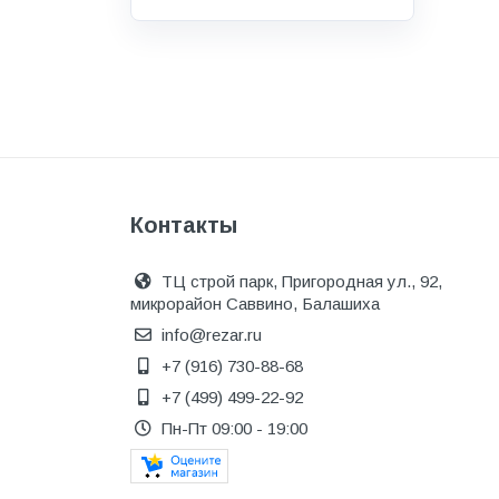
Водоснабжение и канализация
Гидроизоляция
Гипсокартон &amp;
комплектующие
Декоративные материалы
Дом и дача
Контакты
ДПК
Дренажные системы
ТЦ строй парк, Пригородная ул., 92,
микрорайон Саввино, Балашиха
Запорная арматура и
регулирующая
info@rezar.ru
+7 (916) 730-88-68
Изоляция
+7 (499) 499-22-92
Инженерная сантехника
Пн-Пт 09:00 - 19:00
Инженерная сантехника и
инструменты