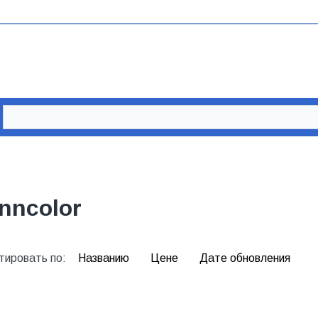
inncolor
тировать по:
Названию
Цене
Дате обновления