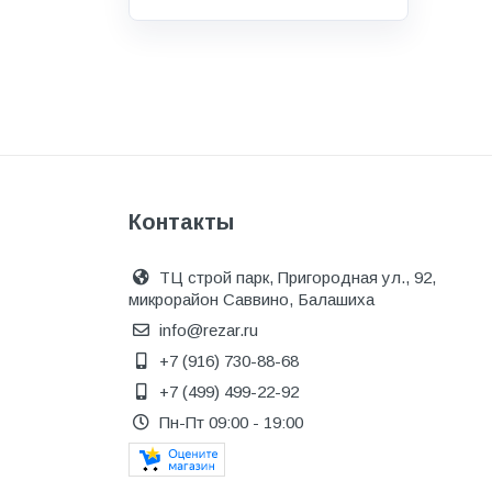
Водоснабжение и канализация
Гидроизоляция
Гипсокартон &amp;
комплектующие
Декоративные материалы
Дом и дача
Контакты
ДПК
Дренажные системы
ТЦ строй парк, Пригородная ул., 92,
микрорайон Саввино, Балашиха
Запорная арматура и
регулирующая
info@rezar.ru
+7 (916) 730-88-68
Изоляция
+7 (499) 499-22-92
Инженерная сантехника
Пн-Пт 09:00 - 19:00
Инженерная сантехника и
инструменты