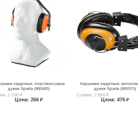
шники защитные, пластмассовые
Наушники защитные, металли
дужки Sparta (893605)
дужки Sparta (893575)
а: 1 596 ₽
Сумма: 2 856 ₽
Цена: 266 ₽
Цена: 476 ₽