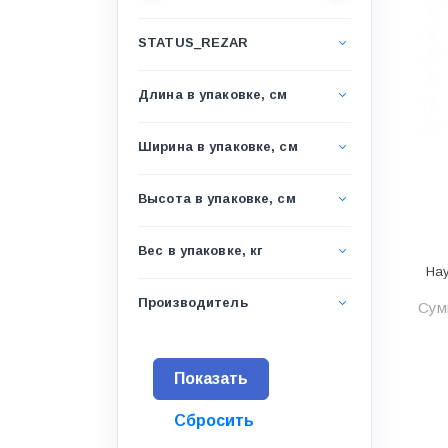
Водоснабжение и канализация
STATUS_REZAR
Гидроизоляция
Гипсокартон &amp;
Длина в упаковке, см
комплектующие
Декоративные материалы
Ширина в упаковке, см
Дом и дача
Высота в упаковке, см
ДПК
Дренажные системы
Вес в упаковке, кг
Нау
Запорная арматура и
регулирующая
Производитель
Сумм
Изоляция
Инженерная сантехника
Инженерная сантехника и
инструменты