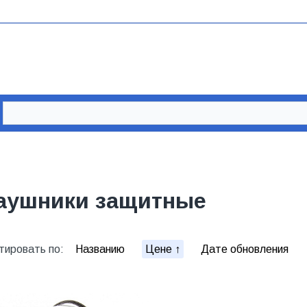
аушники защитные
тировать по:
Названию
Цене
Дате обновления