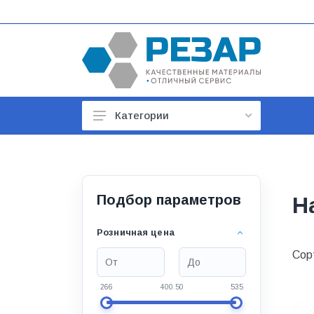
Категории
Автомобильные товары
Автотовары
Арматура строительная
Подбор параметров
Н
Баки, гидроаккумуляторы
Розничная цена
Бойлеры и водонагреватели
Сор
Бытовая техника
266
400.50
535
Бытовая химия