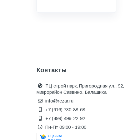
Инструмент
Инструмент и аксессуары
Канализационные системы
Канализация
Категория
Керамика и керамогранит
Контакты
КИП и автоматика
Клеи, герметики, пены
ТЦ строй парк, Пригородная ул., 92,
микрорайон Саввино, Балашиха
Клей монтажный
info@rezar.ru
Коллекторы и шкафы
+7 (916) 730-88-68
Компоненты оптической
+7 (499) 499-22-92
системы
Пн-Пт 09:00 - 19:00
Косметика и уход