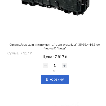
Органайзер для инструмента "gear organizer" 35*56,4*16,5 см
(черный) "keter"
Сумма: 7 917 ₽
Цена: 7 917 ₽
шт
В корзину