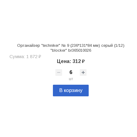
Органайзер "techniker" № 9 (236*131*84 мм) серый (1/12)
"blocker" br365010026
Сумма: 1 872 ₽
Цена: 312 ₽
шт
В корзину