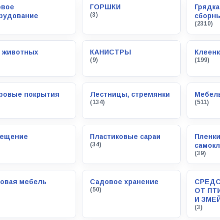
овое
ГОРШКИ
Грядка
(3)
рудование
сборн
(2310)
 животных
КАНИСТРЫ
Клеенк
(9)
(199)
ровые покрытия
Лестницы, стремянки
Мебел
(134)
(511)
ещение
Пластиковые сараи
Пленк
(34)
самок
(39)
овая мебель
Садовое хранение
СРЕДС
(50)
ОТ ПТ
И ЗМЕ
(3)