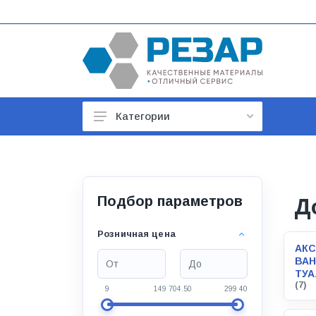
Категории
Автомобильные товары
Автотовары
Арматура строительная
Подбор параметров
Д
Баки, гидроаккумуляторы
Розничная цена
АК
Бойлеры и водонагреватели
ВАН
ТУА
Бытовая техника
(7)
9
149 704.50
299 400
Бытовая химия