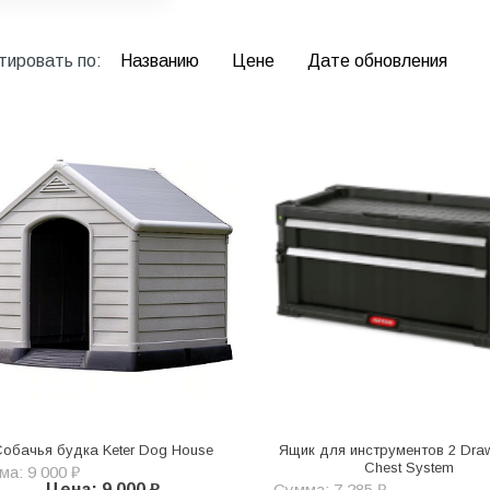
тировать по:
Названию
Цене
Дате обновления
обачья будка Keter Dog House
Ящик для инструментов 2 Draw
Chest System
а: 9 000 ₽
Цена: 9 000 ₽
Сумма: 7 285 ₽