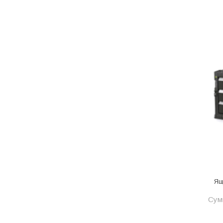
Металл
Металлопрокат и
металлоизделия
Механизированные
инструменты
Напольные покрытия
Насосное оборудование
Натуральный камень
Нерудный материал
Облицовочная доска
Обогревательное
оборудование
Ящ
Общестроительные материалы
Сумм
Общестрой