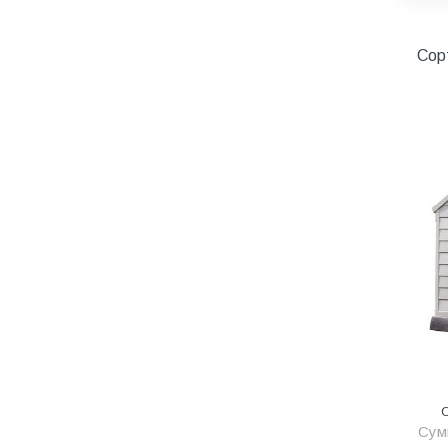
Котельное оборудование
Краны шаровые, вентили
Сор
Краска и эмаль
Крепёж
Крепеж и герметики
Крепеж и фурнитура
Крепеж, фурнитура
Лак и растворитель
Лакокрасочные материалы
Лепнина для покраски со
стенами
Малярно-штукатурные
инструменты
С
Сумм
Межкомнатные двери