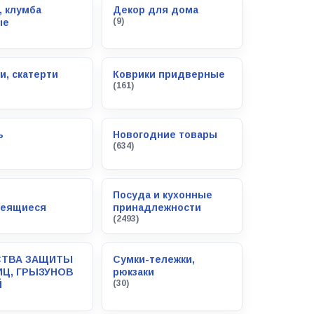
, клумба
Декор для дома
(9)
ые
и, скатерти
Коврики придверные
(161)
ь
Новогодние товары
(634)
и
Посуда и кухонные
леящиеся
принадлежности
(2493)
ТВА ЗАЩИТЫ
Сумки-тележки,
ИЦ, ГРЫЗУНОВ
рюкзаки
(30)
Й