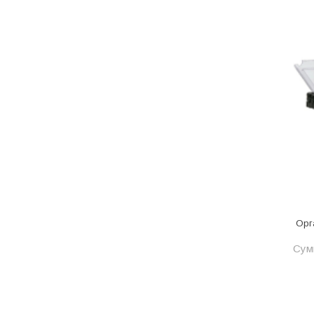
Одежда, обувь и аксессуары
Оптическое оборудование
Отделочные материалы
Отопление и вентиляция
Отрезные круги
Офисные двери
Пена монтажная
Пиломатериалы
Плинтус напольный
Орг
ПОД ЗАКАЗ
Сумм
Предохранительная арматура
Предохранительные клапана