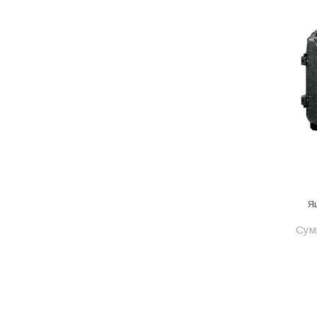
Программное обеспечение
Профиль и фурнитура
Прочее
Радиаторы отопления
Рамки из искусственного камня
Расходник
Расходные инструменты
Редукторы, фильтры, обратные
клапаны и задвижки
Я
Ручной инструмент
Сумм
Ручные инструменты
Сад и огород
Сантехника