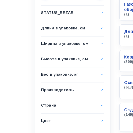
Водоснабжение и канализация
Газ
обо
STATUS_REZAR
(1)
Гидроизоляция
Гипсокартон &amp;
Длина в упаковке, см
комплектующие
Для
(1)
Декоративные материалы
Ширина в упаковке, см
Дом и дача
Ков
Высота в упаковке, см
(309)
ДПК
Дренажные системы
Вес в упаковке, кг
Осв
Запорная арматура и
(613)
регулирующая
Производитель
Изоляция
Страна
Инженерная сантехника
Сад
(149)
Инженерная сантехника и
Цвет
инструменты