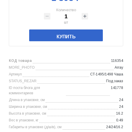
Количество
шт
КУПИТЬ
КОД товара
116354
MORE_PHOTO
Array
Артикул
CT-1495/1498 Чаша
STATUS_REZAR
Под заказ
ID поста блога для
141778
комментариев
Длина в упаковке, см
24
Ширина в упаковке, см
24
Высота в упаковке, см
16.2
Вес в упаковке, кг
0.49
Габариты в упаковке (д/ш/в), см
24/24/16.2