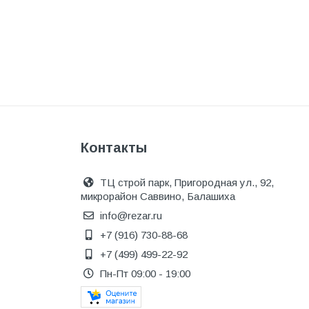
Котельное оборудование
Краны шаровые, вентили
Краска и эмаль
Крепёж
Крепеж и герметики
Крепеж и фурнитура
Контакты
Крепеж, фурнитура
Лак и растворитель
ТЦ строй парк, Пригородная ул., 92,
микрорайон Саввино, Балашиха
Лакокрасочные материалы
info@rezar.ru
Лепнина для покраски со
+7 (916) 730-88-68
стенами
+7 (499) 499-22-92
Малярно-штукатурные
Пн-Пт 09:00 - 19:00
инструменты
Межкомнатные двери