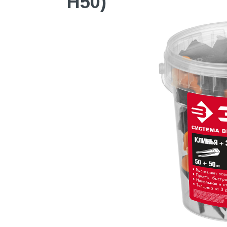
H50)
Водоснабжение и канализация
Гидроизоляция
Гипсокартон &amp;
комплектующие
Декоративные материалы
Дом и дача
ДПК
Дренажные системы
Запорная арматура и
регулирующая
Изоляция
Инженерная сантехника
Инженерная сантехника и
инструменты