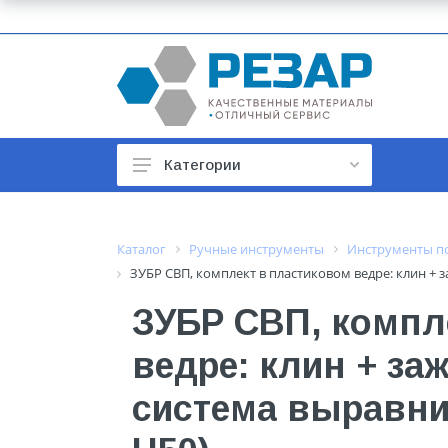
Категории
Автомобильные товары
Автотовары
Каталог
Ручные инструменты
Инструменты по
ЗУБР СВП, комплект в пластиковом ведре: клин + з
Арматура строительная
ЗУБР СВП, компл
Баки, гидроаккумуляторы
ведре: клин + заж
Бойлеры и водонагреватели
Бытовая техника
система выравни
Бытовая химия