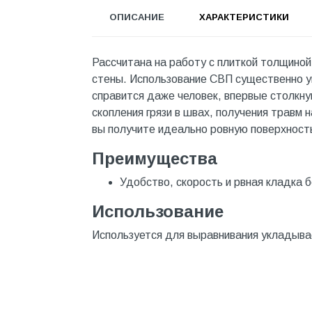
Инструмент
ОПИСАНИЕ
ХАРАКТЕРИСТИКИ
Инструмент и аксессуары
Канализационные системы
Рассчитана на работу с плиткой толщиной 
стены. Использование СВП существенно уп
Канализация
справится даже человек, впервые столкну
Категория
скопления грязи в швах, получения травм 
вы получите идеально ровную поверхност
Керамика и керамогранит
Преимущества
КИП и автоматика
Удобство, скорость и рвная кладка б
Клеи, герметики, пены
Использование
Клей монтажный
Коллекторы и шкафы
Используется для выравнивания укладыва
Компоненты оптической
системы
Косметика и уход