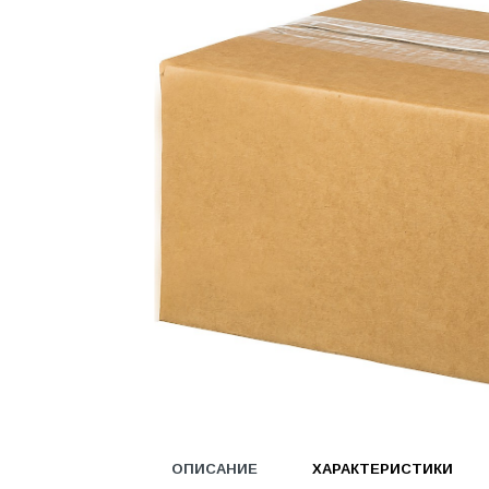
Водоснабжение и канализация
Гидроизоляция
Гипсокартон &amp;
комплектующие
Декоративные материалы
Дом и дача
ДПК
Дренажные системы
Запорная арматура и
регулирующая
Изоляция
Инженерная сантехника
Инженерная сантехника и
инструменты
ОПИСАНИЕ
ХАРАКТЕРИСТИКИ