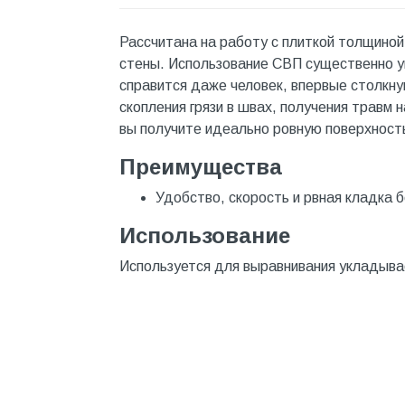
Инструмент
Рассчитана на работу с плиткой толщиной 
Инструмент и аксессуары
стены. Использование СВП существенно уп
Канализационные системы
справится даже человек, впервые столкну
скопления грязи в швах, получения травм 
Канализация
вы получите идеально ровную поверхност
Категория
Преимущества
Керамика и керамогранит
Удобство, скорость и рвная кладка б
КИП и автоматика
Использование
Клеи, герметики, пены
Используется для выравнивания укладыва
Клей монтажный
Коллекторы и шкафы
Компоненты оптической
системы
Косметика и уход