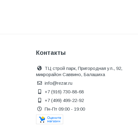
Котельное оборудование
Краны шаровые, вентили
Краска и эмаль
Крепёж
Крепеж и герметики
Контакты
Крепеж и фурнитура
ТЦ строй парк, Пригородная ул., 92,
Крепеж, фурнитура
микрорайон Саввино, Балашиха
Лак и растворитель
info@rezar.ru
+7 (916) 730-88-68
Лакокрасочные материалы
+7 (499) 499-22-92
Лепнина для покраски со
стенами
Пн-Пт 09:00 - 19:00
Малярно-штукатурные
инструменты
Межкомнатные двери