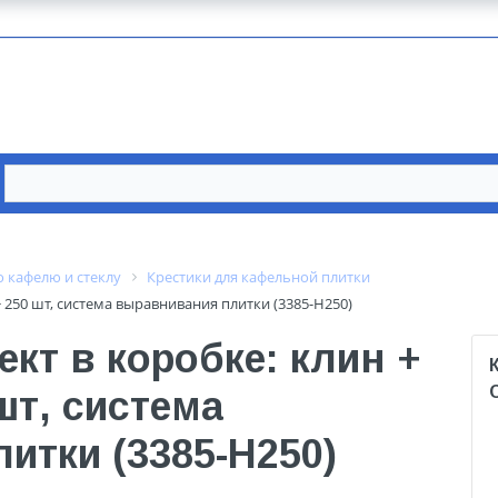
 кафелю и стеклу
Крестики для кафельной плитки
+ 250 шт, система выравнивания плитки (3385-H250)
кт в коробке: клин +
шт, система
итки (3385-H250)