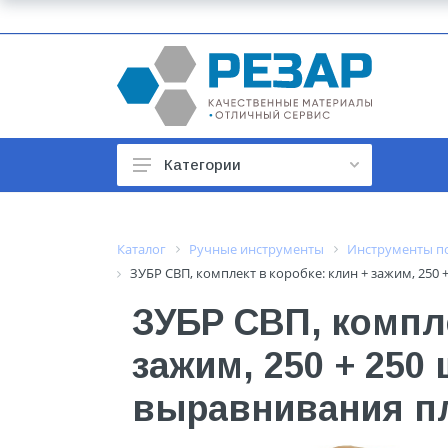
Категории
Автомобильные товары
Автотовары
Каталог
Ручные инструменты
Инструменты по
ЗУБР СВП, комплект в коробке: клин + зажим, 250 
Арматура строительная
ЗУБР СВП, компле
Баки, гидроаккумуляторы
зажим, 250 + 250 
Бойлеры и водонагреватели
Бытовая техника
выравнивания пл
Бытовая химия