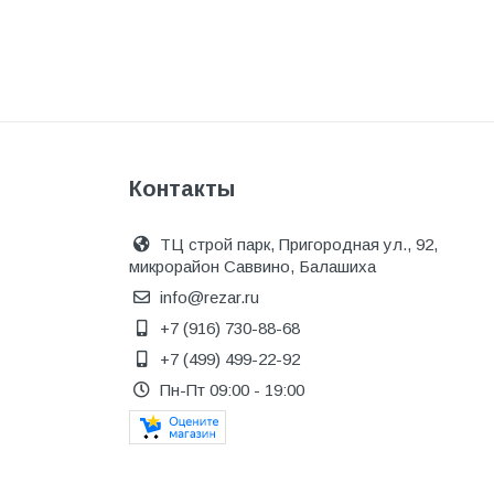
Котельное оборудование
Краны шаровые, вентили
Краска и эмаль
Крепёж
Крепеж и герметики
Контакты
Крепеж и фурнитура
ТЦ строй парк, Пригородная ул., 92,
Крепеж, фурнитура
микрорайон Саввино, Балашиха
Лак и растворитель
info@rezar.ru
+7 (916) 730-88-68
Лакокрасочные материалы
+7 (499) 499-22-92
Лепнина для покраски со
стенами
Пн-Пт 09:00 - 19:00
Малярно-штукатурные
инструменты
Межкомнатные двери