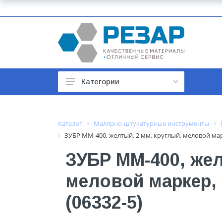
Категории
Автомобильные товары
Автотовары
Каталог
Малярно-штукатурные инструменты
ЗУБР ММ-400, желтый, 2 мм, круглый, меловой мар
Арматура строительная
ЗУБР ММ-400, жел
Баки, гидроаккумуляторы
меловой маркер,
Бойлеры и водонагреватели
Бытовая техника
(06332-5)
Бытовая химия