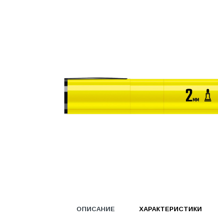
Водоснабжение и канализация
Гидроизоляция
Гипсокартон &amp;
комплектующие
Декоративные материалы
Дом и дача
ДПК
Дренажные системы
Запорная арматура и
регулирующая
Изоляция
Инженерная сантехника
Инженерная сантехника и
инструменты
ОПИСАНИЕ
ХАРАКТЕРИСТИКИ