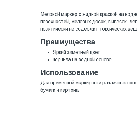
Инструмент
Меловой маркер с жидкой краской на водн
Инструмент и аксессуары
повехностей, меловых досок, вывесок. Лег
Канализационные системы
практически не содержит токсических вещ
Канализация
Преимущества
Категория
Яркий заметный цвет
Керамика и керамогранит
чернила на водной основе
КИП и автоматика
Использование
Клеи, герметики, пены
Для временной маркировки различных повер
бумаги и картона
Клей монтажный
Коллекторы и шкафы
Компоненты оптической
системы
Косметика и уход