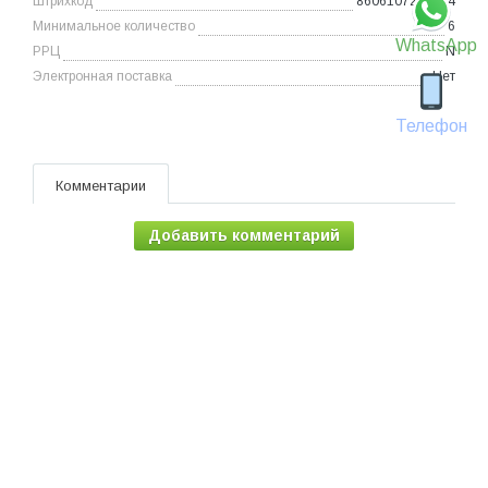
Штрихкод
8606107263434
Минимальное количество
6
WhatsApp
РРЦ
N
Электронная поставка
Нет
Телефон
Комментарии
Добавить комментарий