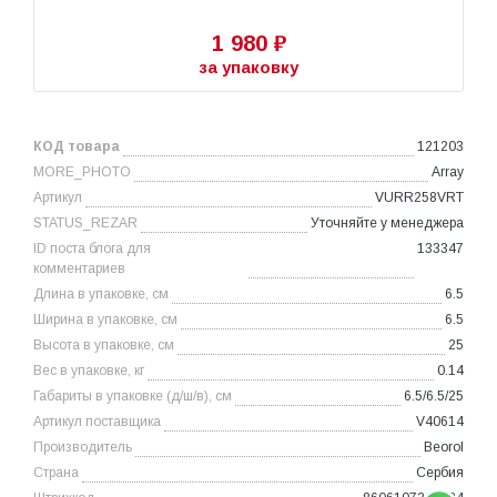
1 980 ₽
за упаковку
КОД товара
121203
MORE_PHOTO
Array
Артикул
VURR258VRT
STATUS_REZAR
Уточняйте у менеджера
ID поста блога для
133347
комментариев
Длина в упаковке, см
6.5
Ширина в упаковке, см
6.5
Высота в упаковке, см
25
Вес в упаковке, кг
0.14
Габариты в упаковке (д/ш/в), см
6.5/6.5/25
Артикул поставщика
V40614
Производитель
Beorol
Страна
Сербия