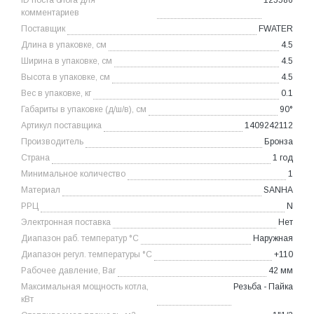
ID поста блога для
125586
комментариев
Поставщик
FWATER
Длина в упаковке, см
4.5
Ширина в упаковке, см
4.5
Высота в упаковке, см
4.5
Вес в упаковке, кг
0.1
Габариты в упаковке (д/ш/в), см
90°
Артикул поставщика
1409242112
Производитель
Бронза
Страна
1 год
Минимальное количество
1
Материал
SANHA
РРЦ
N
Электронная поставка
Нет
Диапазон раб. температур °С
Наружная
Диапазон регул. температуры °С
+110
Рабочее давление, Bar
42 мм
Максимальная мощность котла,
Резьба - Пайка
кВт