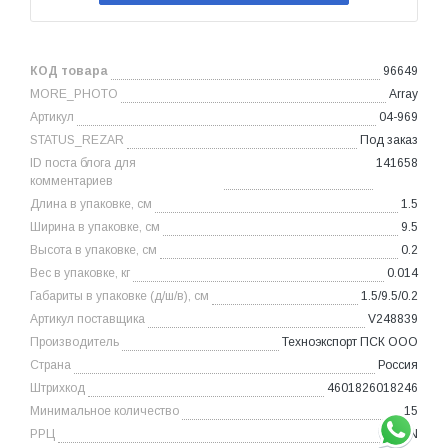
КОД товара
96649
MORE_PHOTO
Array
Артикул
04-969
STATUS_REZAR
Под заказ
ID поста блога для
141658
комментариев
Длина в упаковке, см
1.5
Ширина в упаковке, см
9.5
Высота в упаковке, см
0.2
Вес в упаковке, кг
0.014
Габариты в упаковке (д/ш/в), см
1.5/9.5/0.2
Артикул поставщика
V248839
Производитель
Техноэкспорт ПСК ООО
Страна
Россия
Штрихкод
4601826018246
Минимальное количество
15
РРЦ
N