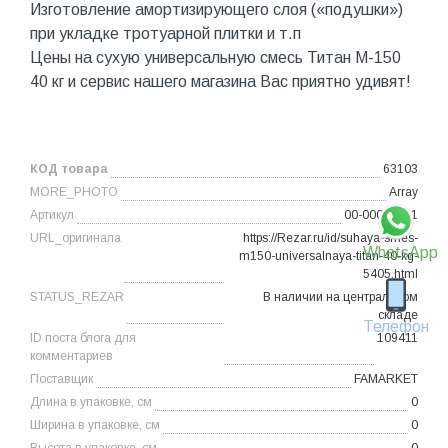
Изготовление амортизирующего слоя («подушки»)
при укладке тротуарной плитки и т.п
Цены на сухую универсальную смесь Титан М-150
40 кг и сервис нашего магазина Вас приятно удивят!
КОД товара
63103
MORE_PHOTO
Array
Артикул
00-00000721
URL_оригинала
https://Rezar.ru/id/suhaya-smes-
WhatsApp
m150-universalnaya-titan-40-kg-
5405.html
STATUS_REZAR
В наличии на центральном
складе
Телефон
ID поста блога для
109411
комментариев
Поставщик
FAMARKET
Длина в упаковке, см
0
Ширина в упаковке, см
0