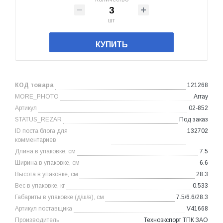
шт
КУПИТЬ
КОД товара
121268
MORE_PHOTO
Array
Артикул
02-852
STATUS_REZAR
Под заказ
ID поста блога для
132702
комментариев
Длина в упаковке, см
7.5
Ширина в упаковке, см
6.6
Высота в упаковке, см
28.3
Вес в упаковке, кг
0.533
Габариты в упаковке (д/ш/в), см
7.5/6.6/28.3
Артикул поставщика
V41668
Производитель
Техноэкспорт ТПК ЗАО