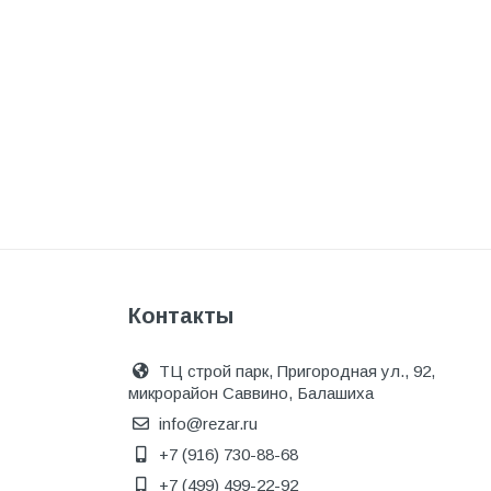
Инструмент
Инструмент и аксессуары
Канализационные системы
Канализация
Категория
Керамика и керамогранит
КИП и автоматика
Клеи, герметики, пены
Контакты
Клей монтажный
Коллекторы и шкафы
ТЦ строй парк, Пригородная ул., 92,
микрорайон Саввино, Балашиха
Компоненты оптической
системы
info@rezar.ru
+7 (916) 730-88-68
Косметика и уход
+7 (499) 499-22-92