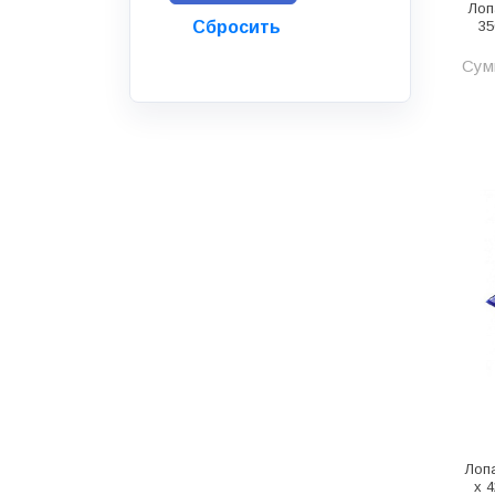
Лоп
Инструмент
35
Инструмент и аксессуары
Сумм
Канализационные системы
Канализация
Категория
Керамика и керамогранит
КИП и автоматика
Клеи, герметики, пены
Клей монтажный
Коллекторы и шкафы
Компоненты оптической
системы
Косметика и уход
Лоп
х 