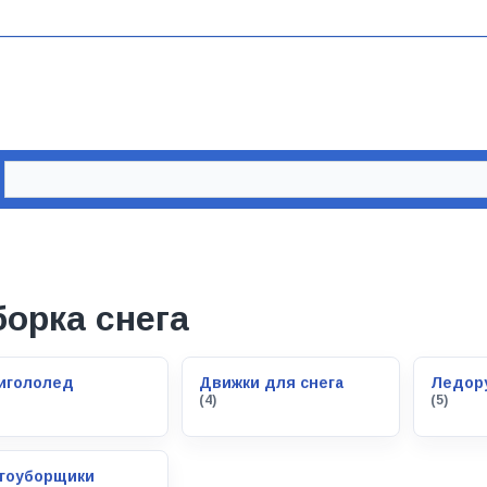
борка снега
игололед
Движки для снега
Ледор
(4)
(5)
гоуборщики