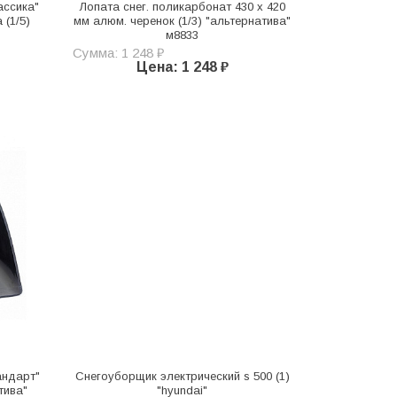
ассика"
Лопата снег. поликарбонат 430 х 420
 (1/5)
мм алюм. черенок (1/3) "альтернатива"
м8833
Сумма: 1 248 ₽
Цена: 1 248 ₽
тандарт"
Снегоуборщик электрический s 500 (1)
тива"
"hyundai"