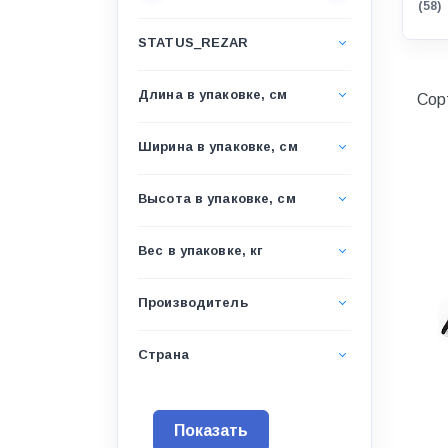
(58)
Водоснабжение и канализация
STATUS_REZAR
Гидроизоляция
Гипсокартон &amp;
Длина в упаковке, см
Сор
комплектующие
Декоративные материалы
Ширина в упаковке, см
Дом и дача
Высота в упаковке, см
ДПК
Дренажные системы
Вес в упаковке, кг
Запорная арматура и
регулирующая
Производитель
Изоляция
Страна
Инженерная сантехника
Инженерная сантехника и
инструменты