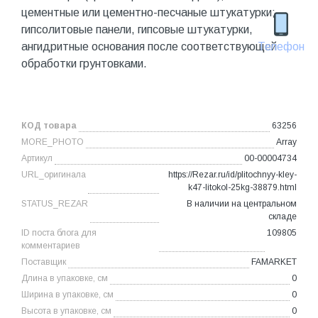
цементные или цементно-песчаные штукатурки;
гипсолитовые панели, гипсовые штукатурки,
ангидритные основания после соответствующей
Телефон
обработки грунтовками.
КОД товара
63256
MORE_PHOTO
Array
Артикул
00-00004734
URL_оригинала
https://Rezar.ru/id/plitochnyy-kley-
k47-litokol-25kg-38879.html
STATUS_REZAR
В наличии на центральном
складе
ID поста блога для
109805
комментариев
Поставщик
FAMARKET
Длина в упаковке, см
0
Ширина в упаковке, см
0
Высота в упаковке, см
0