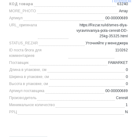
Телефон
КОД товара
63240
MORE_PHOTO
Array
Артикул
00-00000689
URL_оригинала
https://Rezar.ru/id/smes-dlya-
vyravnivaniya-pola-ceresit-DD-
25kg-35325.html
STATUS_REZAR
Уточняйте у менеджера
ID поста блога для
110262
комментариев
Поставщик
FAMARKET
Длина в упаковке, см
0
Ширина в упаковке, см
0
Высота в упаковке, см
0
Артикул поставщика
00-00000689
Производитель
Ceresit
Минимальное количество
1
РРЦ
N