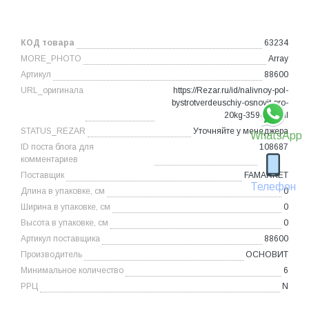
КОД товара
63234
MORE_PHOTO
Array
Артикул
88600
URL_оригинала
https://Rezar.ru/id/nalivnoy-pol-
bystrotverdeuschiy-osnovit-pro-
20kg-35946.html
STATUS_REZAR
Уточняйте у менеджера
WhatsApp
ID поста блога для
108687
комментариев
Поставщик
FAMARKET
Телефон
Длина в упаковке, см
0
Ширина в упаковке, см
0
Высота в упаковке, см
0
Артикул поставщика
88600
Производитель
ОСНОВИТ
Минимальное количество
6
РРЦ
N