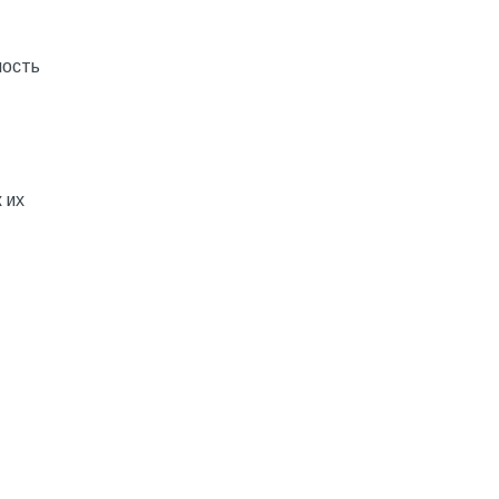
ность
 их