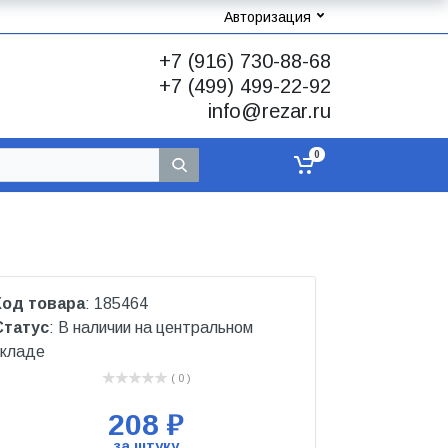
Авторизация
+7 (916) 730-88-68
+7 (499) 499-22-92
info@rezar.ru
0
Код товара
: 185464
Статус
: В наличии на центральном
складе
( 0 )
208 ₽
за штуку