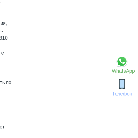
,
ия,
ть
(810
те
WhatsApp
ть по
Телефон
ет