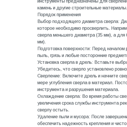
инструменты предназначены для сверления
Инструмент
камень и другие строительные материалы
Инструмент и аксессуары
Порядок применения
Выбор подходящего диаметра сверла: Диа
Канализационные системы
которое необходимо просверлить. Наприм
Канализация
сверла меньшего диаметра (35 мм), а для
мм).
Категория
Подготовка поверхности: Перед началом р
Керамика и керамогранит
пыль, грязь и любые посторонние предмет
Установка сверла в дрель: Вставьте выбр
КИП и автоматика
Убедитесь, что сверло установлено ровно
Клеи, герметики, пены
Сверление: Включите дрель и начните све
мере углубления сверла в материал. Пост
Клей монтажный
инструмента и разрушения материала.
Коллекторы и шкафы
Охлаждение сверла: Во время работы све
увеличения срока службы инструмента ре
Компоненты оптической
системы
сверлу остыть.
Удаление пыли и мусора: После завершени
Косметика и уход
обеспечить надежность крепления и чисто