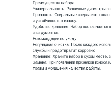
Котельное оборудование
Преимущества набора
Универсальность: Различные диаметры св
Краны шаровые, вентили
Прочность: Спиральные сверла изготовлен
Краска и эмаль
и устойчивость к износу.
Удобство хранения: Набор поставляется в
Крепёж
инструментов.
Крепеж и герметики
Рекомендации по уходу
Регулярная очистка: После каждого исполь
Крепеж и фурнитура
службы и предотвратит коррозию.
Крепеж, фурнитура
Хранение: Храните набор в сухом месте, 
Замена: При появлении признаков износа 
Лак и растворитель
травм и ухудшения качества работы.
Лакокрасочные материалы
Лепнина для покраски со
стенами
Малярно-штукатурные
инструменты
Межкомнатные двери