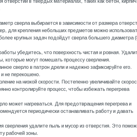
 отверстий в твердых материалах, таких как бетон, кирпич
.
метр сверла выбирается в зависимости от размера отверст
ер, для крепления небольших предметов можно использова
 более крупных задач подойдут сверла большего диаметра 
аботы убедитесь, что поверхность чистая и ровная. Удали
ы, которые могут помешать процессу сверления.
анное сверло в патрон дрели и надежно зафиксируйте его.
 и не перекошено.
рление на низкой скорости. Постепенно увеличивайте скорос
оянно контролируйте процесс, чтобы избежать перегрева
рло может нагреваться. Для предотвращения перегрева и
комендуется периодически останавливать работу и давать
я сверления удалите пыль и мусор из отверстия. Это помож
ту рабочей зоны.