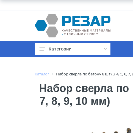
Категории
Автомобильные товары
Автотовары
Каталог
Набор сверла по бетону 8 шт (3, 4, 5, 6, 7, 8
Арматура строительная
Набор сверла по б
Баки, гидроаккумуляторы
7, 8, 9, 10 мм)
Бойлеры и водонагреватели
Бытовая техника
Бытовая химия