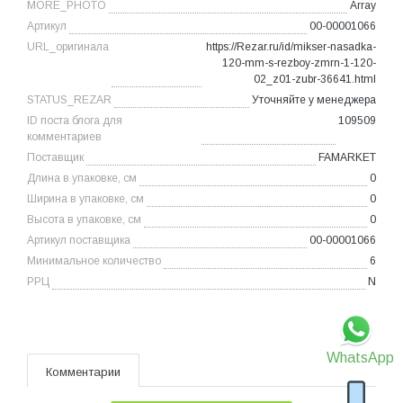
MORE_PHOTO
Array
Артикул
00-00001066
URL_оригинала
https://Rezar.ru/id/mikser-nasadka-
120-mm-s-rezboy-zmrn-1-120-
02_z01-zubr-36641.html
STATUS_REZAR
Уточняйте у менеджера
ID поста блога для
109509
комментариев
Поставщик
FAMARKET
Длина в упаковке, см
0
Ширина в упаковке, см
0
Высота в упаковке, см
0
Артикул поставщика
00-00001066
Минимальное количество
6
РРЦ
N
WhatsApp
Комментарии