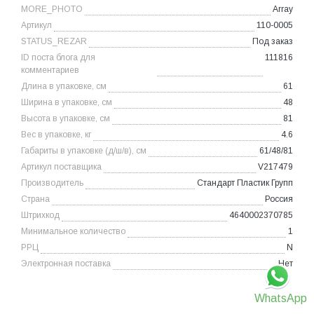
MORE_PHOTO
Array
Артикул
110-0005
STATUS_REZAR
Под заказ
ID поста блога для
111816
комментариев
Длина в упаковке, см
61
Ширина в упаковке, см
48
Высота в упаковке, см
81
Вес в упаковке, кг
4.6
Габариты в упаковке (д/ш/в), см
61/48/81
Артикул поставщика
V217479
Производитель
Стандарт Пластик Групп
Страна
Россия
Штрихкод
4640002370785
Минимальное количество
1
РРЦ
N
Электронная поставка
Нет
WhatsApp