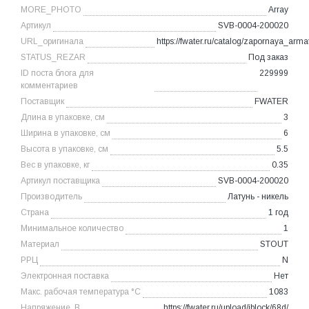
MORE_PHOTO
Array
Артикул
SVB-0004-200020
URL_оригинала
https://fwater.ru/catalog/zapornaya_a
STATUS_REZAR
Под заказ
ID поста блога для
229999
комментариев
Поставщик
FWATER
Длина в упаковке, см
3
Ширина в упаковке, см
6
Высота в упаковке, см
5.5
Вес в упаковке, кг
0.35
Артикул поставщика
SVB-0004-200020
Производитель
Латунь - никель
Страна
1 год
Минимальное количество
1
Материал
STOUT
РРЦ
N
Электронная поставка
Нет
Макc. рабочая температура °С
1083
Напряжение, В
https://fwater.ru/upload/iblock/68d/