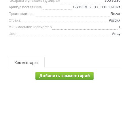
Габариты в упаковке (д/ш/в), см
200/20/30
Артикул поставщика
GR15SM_9_0.7_0.15_Вишня
Производитель
Rezar
Страна
Россия
Минимальное количество
1
Цвет
Array
Комментарии
Добавить комментарий