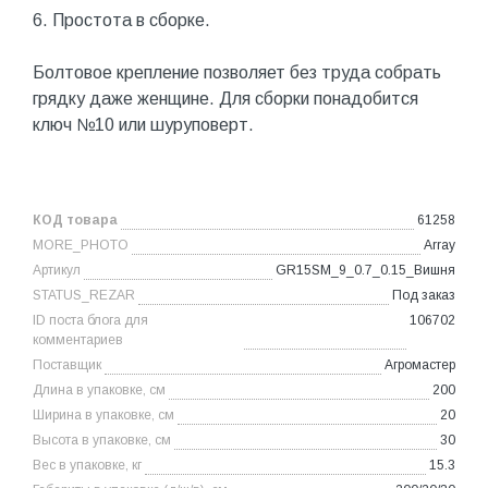
6. Простота в сборке.
Болтовое крепление позволяет без труда собрать
грядку даже женщине. Для сборки понадобится
ключ №10 или шуруповерт.
КОД товара
61258
MORE_PHOTO
Array
Артикул
GR15SM_9_0.7_0.15_Вишня
STATUS_REZAR
Под заказ
ID поста блога для
106702
комментариев
Поставщик
Агромастер
Длина в упаковке, см
200
Ширина в упаковке, см
20
Высота в упаковке, см
30
Вес в упаковке, кг
15.3