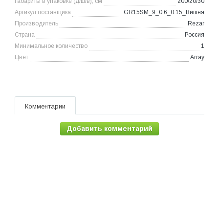
Габариты в упаковке (д/ш/в), см
200/20/30
Артикул поставщика
GR15SM_9_0.6_0.15_Вишня
Производитель
Rezar
Страна
Россия
Минимальное количество
1
Цвет
Array
Комментарии
Добавить комментарий