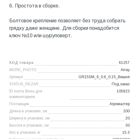
6. Простота в сборке.
Болтовое крепление позволяет без труда собрать
грядку даже женщине. Для сборки понадобится
ключ №10 или шуруповерт.
КОД товара
61257
MORE_PHOTO
Array
Артикул
GR15SM_9_0.6_0.15_Вишня
STATUS_REZAR
Под заказ
ID поста блога для
105823
комментариев
Поставщик
Агромастер
Длина в упаковке, см
200
Ширина в упаковке, см
20
Высота в упаковке, см
30
Вес в упаковке, кг
15.3