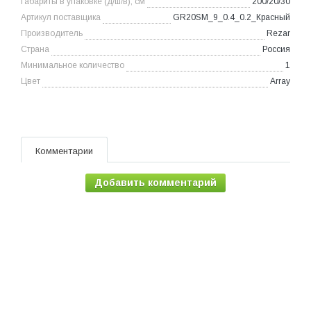
Габариты в упаковке (д/ш/в), см
200/20/30
Артикул поставщика
GR20SM_9_0.4_0.2_Красный
Производитель
Rezar
Страна
Россия
Минимальное количество
1
Цвет
Array
Комментарии
Добавить комментарий