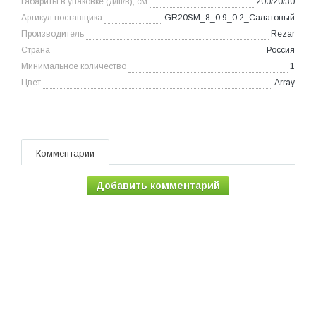
Габариты в упаковке (д/ш/в), см
200/20/30
Артикул поставщика
GR20SM_8_0.9_0.2_Салатовый
Производитель
Rezar
Страна
Россия
Минимальное количество
1
Цвет
Array
Комментарии
Добавить комментарий