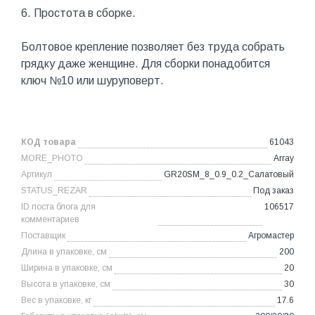
6. Простота в сборке.
Болтовое крепление позволяет без труда собрать
грядку даже женщине. Для сборки понадобится
ключ №10 или шуруповерт.
КОД товара
61043
MORE_PHOTO
Array
Артикул
GR20SM_8_0.9_0.2_Салатовый
STATUS_REZAR
Под заказ
ID поста блога для
106517
комментариев
Поставщик
Агромастер
Длина в упаковке, см
200
Ширина в упаковке, см
20
Высота в упаковке, см
30
Вес в упаковке, кг
17.6