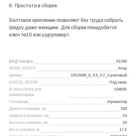
6. Простота в сборке.
Болтовое крепление позволяет без труда собрать
грядку даже женщине. Для сборки понадобится
ключ №10 или шуруповерт.
КОД товара
61040
MORE_PHOTO
Array
Артикул
GR20SM_8_0.6_0.2_Салатовый
STATUS_REZAR
Под заказ
ID поста блога для
104695
комментариев
Поставщик
Агромастер
Длина в упаковке, см
200
Ширина в упаковке, см
20
Высота в упаковке, см
30
Вес в упаковке, кг
17.6