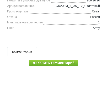
Габариты в упаковке (д/ш/в), см
200/20/30
Артикул поставщика
GR20SM_8_0.6_0.2_Салатовый
Производитель
Rezar
Страна
Россия
Минимальное количество
1
Цвет
Array
Комментарии
Добавить комментарий