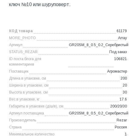
ключ №10 или шуруповерт.
КОД товара
61179
MORE_PHOTO
Array
Артикул
GR20SM_8_0.5_0.2_Серебристый
STATUS_REZAR
Под заказ
ID поста блога для
106821
комментариев
Поставщик
Агромастер
Длина в упаковке, см
200
Ширина в упаковке, см
20
Высота в упаковке, см
30
Вес в упаковке, кг
17.6
Габариты в упаковке (д/ш/в), см
200/20/30
Артикул поставщика
GR20SM_8_0.5_0.2_Серебристый
Производитель
Rezar
Страна
Россия
Минимальное количество
1