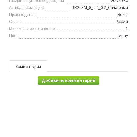
Габариты в упаковке (д/ш/в), см
200/20/30
Артикул поставщика
GR20SM_8_0.4_0.2_Салатовый
Производитель
Rezar
Страна
Россия
Минимальное количество
1
Цвет
Array
Комментарии
Добавить комментарий