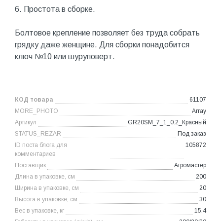
6. Простота в сборке.
Болтовое крепление позволяет без труда собрать
грядку даже женщине. Для сборки понадобится
ключ №10 или шуруповерт.
КОД товара
61107
MORE_PHOTO
Array
Артикул
GR20SM_7_1_0.2_Красный
STATUS_REZAR
Под заказ
ID поста блога для
105872
комментариев
Поставщик
Агромастер
Длина в упаковке, см
200
Ширина в упаковке, см
20
Высота в упаковке, см
30
Вес в упаковке, кг
15.4