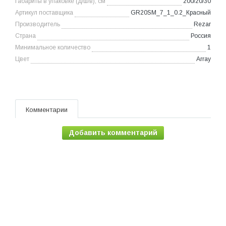
Габариты в упаковке (д/ш/в), см
200/20/30
Артикул поставщика
GR20SM_7_1_0.2_Красный
Производитель
Rezar
Страна
Россия
Минимальное количество
1
Цвет
Array
Комментарии
Добавить комментарий