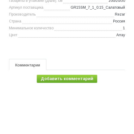
Габариты в упаковке (д/ш/в), см
200/20/30
Артикул поставщика
GR15SM_7_1_0.15_Салатовый
Производитель
Rezar
Страна
Россия
Минимальное количество
1
Цвет
Array
Комментарии
Добавить комментарий