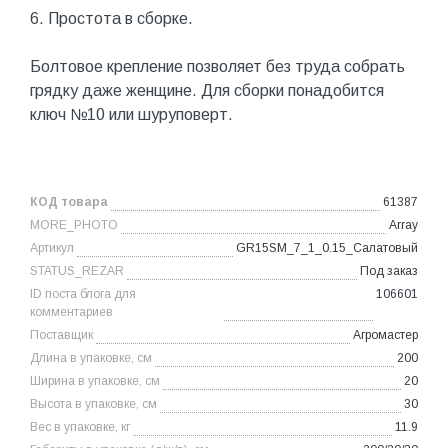
6. Простота в сборке.
Болтовое крепление позволяет без труда собрать
грядку даже женщине. Для сборки понадобится
ключ №10 или шуруповерт.
КОД товара
61387
MORE_PHOTO
Array
Артикул
GR15SM_7_1_0.15_Салатовый
STATUS_REZAR
Под заказ
ID поста блога для
106601
комментариев
Поставщик
Агромастер
Длина в упаковке, см
200
Ширина в упаковке, см
20
Высота в упаковке, см
30
Вес в упаковке, кг
11.9