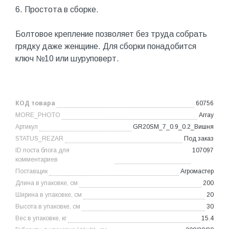
6. Простота в сборке.
Болтовое крепление позволяет без труда собрать
грядку даже женщине. Для сборки понадобится
ключ №10 или шуруповерт.
КОД товара
60756
MORE_PHOTO
Array
Артикул
GR20SM_7_0.9_0.2_Вишня
STATUS_REZAR
Под заказ
ID поста блога для
107097
комментариев
Поставщик
Агромастер
Длина в упаковке, см
200
Ширина в упаковке, см
20
Высота в упаковке, см
30
Вес в упаковке, кг
15.4