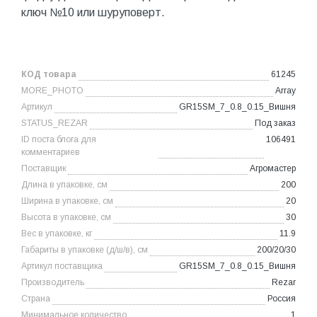
ключ №10 или шуруповерт.
КОД товара
61245
MORE_PHOTO
Array
Артикул
GR15SM_7_0.8_0.15_Вишня
STATUS_REZAR
Под заказ
ID поста блога для
106491
комментариев
Поставщик
Агромастер
Длина в упаковке, см
200
Ширина в упаковке, см
20
Высота в упаковке, см
30
Вес в упаковке, кг
11.9
Габариты в упаковке (д/ш/в), см
200/20/30
Артикул поставщика
GR15SM_7_0.8_0.15_Вишня
Производитель
Rezar
Страна
Россия
Минимальное количество
1