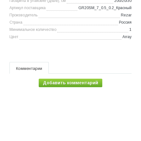
Габариты в упаковке (д/ш/в), см
200/20/30
Артикул поставщика
GR20SM_7_0.5_0.2_Красный
Производитель
Rezar
Страна
Россия
Минимальное количество
1
Цвет
Array
Комментарии
Добавить комментарий