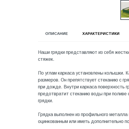
Инструмент
Инструмент и аксессуары
Канализационные системы
ОПИСАНИЕ
ХАРАКТЕРИСТИКИ
Канализация
Категория
Наши грядки представляют из себя жестки
Керамика и керамогранит
стяжек.
КИП и автоматика
По углам каркаса установлены колышки. 
Клеи, герметики, пены
размеров. Он препятствует стеканию с гр
Клей монтажный
при дожде. Внутри каркаса поверхность г
предотвратит стеканию воды при поливе с
Коллекторы и шкафы
грядки.
Компоненты оптической
системы
Грядка выполнен из профильного металла 
оцинкованным или иметь дополнительно п
Косметика и уход