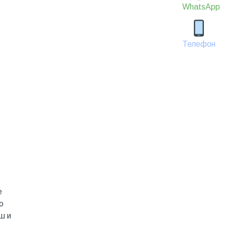
WhatsApp
Телефон
е
о
ш и