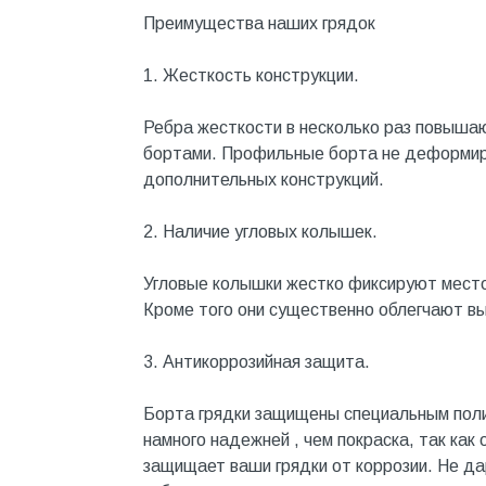
Котельное оборудование
Преимущества наших грядок
Краны шаровые, вентили
1. Жесткость конструкции.
Краска и эмаль
Ребра жесткости в несколько раз повышаю
Крепёж
бортами. Профильные борта не деформиру
Крепеж и герметики
дополнительных конструкций.
Крепеж и фурнитура
2. Наличие угловых колышек.
Крепеж, фурнитура
Угловые колышки жестко фиксируют местоп
Лак и растворитель
Кроме того они существенно облегчают вы
Лакокрасочные материалы
3. Антикоррозийная защита.
Лепнина для покраски со
стенами
Борта грядки защищены специальным пол
Малярно-штукатурные
инструменты
намного надежней , чем покраска, так как
защищает ваши грядки от коррозии. Не д
Межкомнатные двери