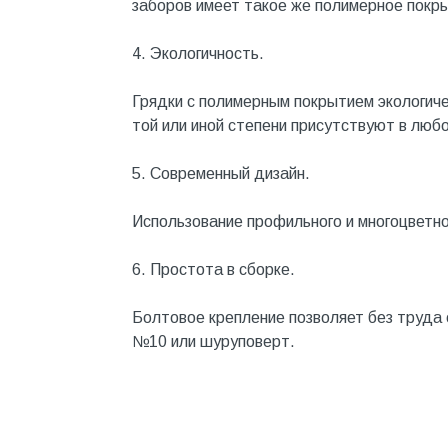
заборов имеет такое же полимерное покр
Металл
4. Экологичность.
Металлопрокат и
металлоизделия
Грядки с полимерным покрытием экологиче
Механизированные
той или иной степени присутствуют в любо
инструменты
Напольные покрытия
5. Современный дизайн.
Насосное оборудование
Использование профильного и многоцветно
Натуральный камень
6. Простота в сборке.
Нерудный материал
Облицовочная доска
Болтовое крепление позволяет без труда
№10 или шуруповерт.
Обогревательное
оборудование
Общестроительные материалы
Общестрой