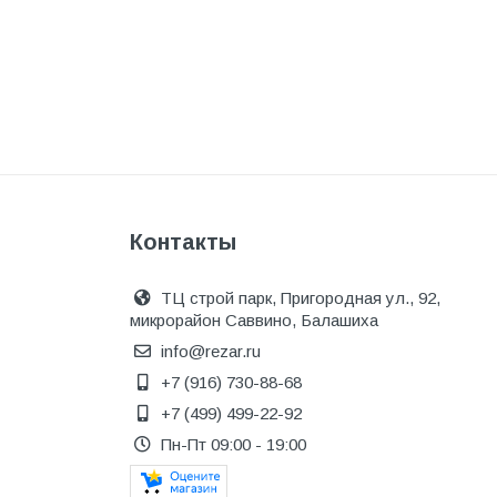
Одежда, обувь и аксессуары
Оптическое оборудование
Отделочные материалы
Отопление и вентиляция
Отрезные круги
Офисные двери
Контакты
Пена монтажная
ТЦ строй парк, Пригородная ул., 92,
Пиломатериалы
микрорайон Саввино, Балашиха
Плинтус напольный
info@rezar.ru
+7 (916) 730-88-68
ПОД ЗАКАЗ
+7 (499) 499-22-92
Предохранительная арматура
Пн-Пт 09:00 - 19:00
Предохранительные клапана