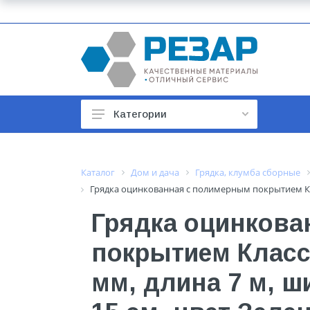
Категории
Автомобильные товары
Автотовары
Каталог
Дом и дача
Грядка, клумба сборные
Грядка оцинкованная с полимерным покрытием Клас
Арматура строительная
Грядка оцинкова
Баки, гидроаккумуляторы
покрытием Класси
Бойлеры и водонагреватели
Бытовая техника
мм, длина 7 м, ш
Бытовая химия