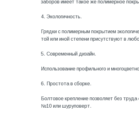
заборов имеет такое же полимерное покр
Металл
4. Экологичность.
Металлопрокат и
металлоизделия
Грядки с полимерным покрытием экологиче
Механизированные
той или иной степени присутствуют в любо
инструменты
Напольные покрытия
5. Современный дизайн.
Насосное оборудование
Использование профильного и многоцветно
Натуральный камень
6. Простота в сборке.
Нерудный материал
Облицовочная доска
Болтовое крепление позволяет без труда
№10 или шуруповерт.
Обогревательное
оборудование
Общестроительные материалы
Общестрой