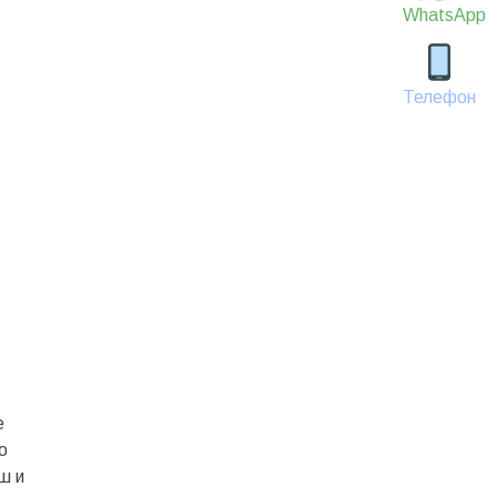
WhatsApp
Телефон
е
о
ш и