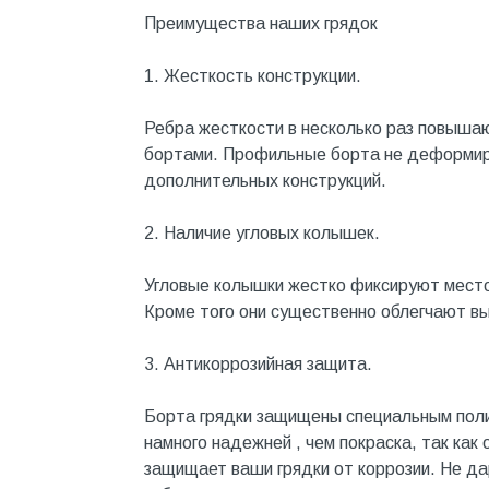
Котельное оборудование
Преимущества наших грядок
Краны шаровые, вентили
1. Жесткость конструкции.
Краска и эмаль
Ребра жесткости в несколько раз повышаю
Крепёж
бортами. Профильные борта не деформиру
Крепеж и герметики
дополнительных конструкций.
Крепеж и фурнитура
2. Наличие угловых колышек.
Крепеж, фурнитура
Угловые колышки жестко фиксируют местоп
Лак и растворитель
Кроме того они существенно облегчают вы
Лакокрасочные материалы
3. Антикоррозийная защита.
Лепнина для покраски со
стенами
Борта грядки защищены специальным пол
Малярно-штукатурные
инструменты
намного надежней , чем покраска, так как
защищает ваши грядки от коррозии. Не д
Межкомнатные двери