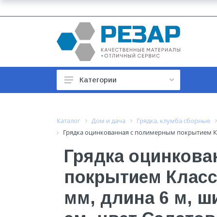
Категории
Автомобильные товары
Автотовары
Каталог
Дом и дача
Грядка, клумба сборные
Грядка оцинкованная с полимерным покрытием Клас
Арматура строительная
Грядка оцинкова
Баки, гидроаккумуляторы
покрытием Класси
Бойлеры и водонагреватели
Бытовая техника
мм, длина 6 м, ш
Бытовая химия