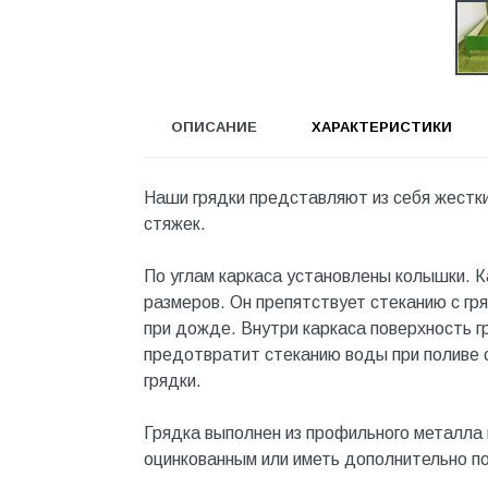
Инструмент
Инструмент и аксессуары
Канализационные системы
ОПИСАНИЕ
ХАРАКТЕРИСТИКИ
Канализация
Категория
Наши грядки представляют из себя жестки
Керамика и керамогранит
стяжек.
КИП и автоматика
По углам каркаса установлены колышки. 
Клеи, герметики, пены
размеров. Он препятствует стеканию с гр
Клей монтажный
при дожде. Внутри каркаса поверхность г
предотвратит стеканию воды при поливе с
Коллекторы и шкафы
грядки.
Компоненты оптической
системы
Грядка выполнен из профильного металла 
оцинкованным или иметь дополнительно п
Косметика и уход