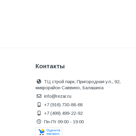
Одежда, обувь и аксессуары
Оптическое оборудование
Отделочные материалы
Отопление и вентиляция
Отрезные круги
Офисные двери
Контакты
Пена монтажная
ТЦ строй парк, Пригородная ул., 92,
Пиломатериалы
микрорайон Саввино, Балашиха
Плинтус напольный
info@rezar.ru
+7 (916) 730-88-68
ПОД ЗАКАЗ
+7 (499) 499-22-92
Предохранительная арматура
Пн-Пт 09:00 - 19:00
Предохранительные клапана