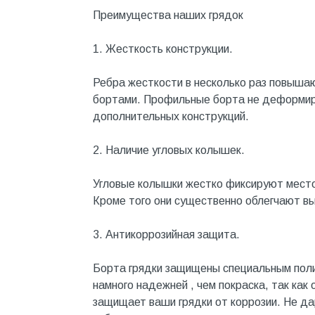
Котельное оборудование
Преимущества наших грядок
Краны шаровые, вентили
1. Жесткость конструкции.
Краска и эмаль
Ребра жесткости в несколько раз повышаю
Крепёж
бортами. Профильные борта не деформиру
Крепеж и герметики
дополнительных конструкций.
Крепеж и фурнитура
2. Наличие угловых колышек.
Крепеж, фурнитура
Угловые колышки жестко фиксируют местоп
Лак и растворитель
Кроме того они существенно облегчают вы
Лакокрасочные материалы
3. Антикоррозийная защита.
Лепнина для покраски со
стенами
Борта грядки защищены специальным пол
Малярно-штукатурные
инструменты
намного надежней , чем покраска, так как
защищает ваши грядки от коррозии. Не д
Межкомнатные двери