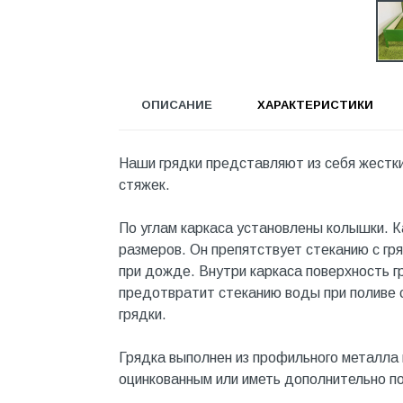
Инструмент
Инструмент и аксессуары
Канализационные системы
ОПИСАНИЕ
ХАРАКТЕРИСТИКИ
Канализация
Категория
Наши грядки представляют из себя жестки
Керамика и керамогранит
стяжек.
КИП и автоматика
По углам каркаса установлены колышки. 
Клеи, герметики, пены
размеров. Он препятствует стеканию с гр
Клей монтажный
при дожде. Внутри каркаса поверхность г
предотвратит стеканию воды при поливе с
Коллекторы и шкафы
грядки.
Компоненты оптической
системы
Грядка выполнен из профильного металла 
оцинкованным или иметь дополнительно п
Косметика и уход