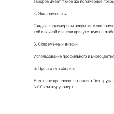
заборов имеет такое же полимерное покр
Металл
4. Экологичность.
Металлопрокат и
металлоизделия
Грядки с полимерным покрытием экологиче
Механизированные
той или иной степени присутствуют в любо
инструменты
Напольные покрытия
5. Современный дизайн.
Насосное оборудование
Использование профильного и многоцветно
Натуральный камень
6. Простота в сборке.
Нерудный материал
Облицовочная доска
Болтовое крепление позволяет без труда
№10 или шуруповерт.
Обогревательное
оборудование
Общестроительные материалы
Общестрой