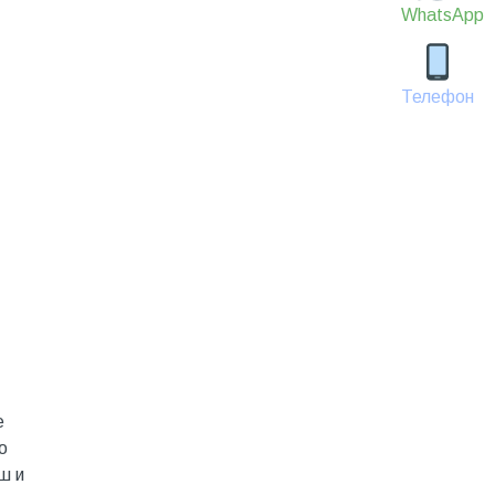
WhatsApp
Телефон
е
о
ш и