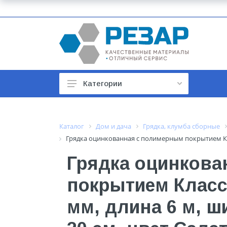
Категории
Автомобильные товары
Автотовары
Каталог
Дом и дача
Грядка, клумба сборные
Грядка оцинкованная с полимерным покрытием Клас
Арматура строительная
Грядка оцинкова
Баки, гидроаккумуляторы
покрытием Класси
Бойлеры и водонагреватели
Бытовая техника
мм, длина 6 м, ш
Бытовая химия