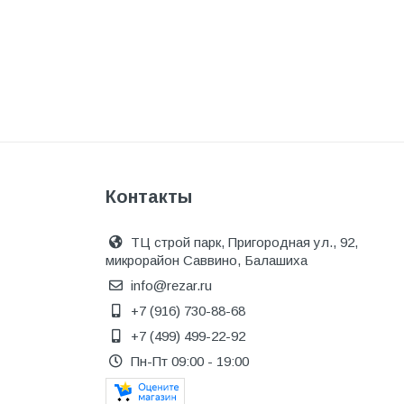
Одежда, обувь и аксессуары
Оптическое оборудование
Отделочные материалы
Отопление и вентиляция
Отрезные круги
Офисные двери
Контакты
Пена монтажная
ТЦ строй парк, Пригородная ул., 92,
Пиломатериалы
микрорайон Саввино, Балашиха
Плинтус напольный
info@rezar.ru
+7 (916) 730-88-68
ПОД ЗАКАЗ
+7 (499) 499-22-92
Предохранительная арматура
Пн-Пт 09:00 - 19:00
Предохранительные клапана