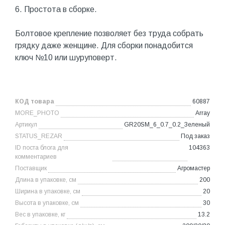
6. Простота в сборке.
Болтовое крепление позволяет без труда собрать
грядку даже женщине. Для сборки понадобится
ключ №10 или шуруповерт.
КОД товара
60887
MORE_PHOTO
Array
Артикул
GR20SM_6_0.7_0.2_Зеленый
STATUS_REZAR
Под заказ
ID поста блога для
104363
комментариев
Поставщик
Агромастер
Длина в упаковке, см
200
Ширина в упаковке, см
20
Высота в упаковке, см
30
Вес в упаковке, кг
13.2