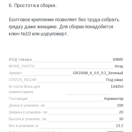
6. Простота в сборке.
Болтовое крепление позволяет без труда собрать
грядку даже женщине. Для сборки понадобится
ключ №10 или шуруповерт.
КОД товара
60885
MORE_PHOTO
Array
Артикул
GR20SM_6_0.5_0.2_Зеленый
STATUS_REZAR
Под заказ
ID поста блога для
104350
комментариев
Поставщик
Агромастер
Длина в упаковке, см
200
Ширина в упаковке, см
20
Высота в упаковке, см
30
Вес в упаковке, кг
13.2