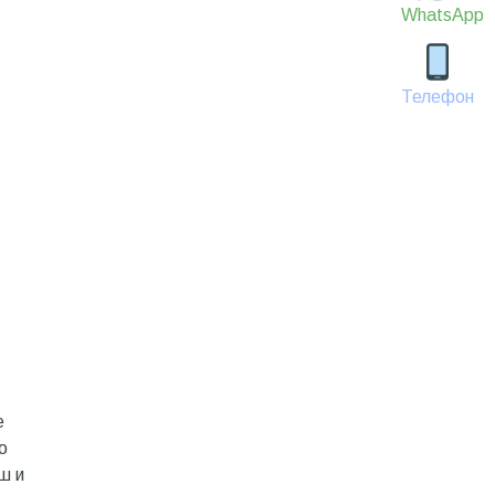
WhatsApp
Телефон
е
о
ш и