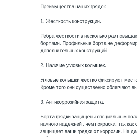
Котельное оборудование
Преимущества наших грядок
Краны шаровые, вентили
1. Жесткость конструкции.
Краска и эмаль
Ребра жесткости в несколько раз повышаю
Крепёж
бортами. Профильные борта не деформиру
Крепеж и герметики
дополнительных конструкций.
Крепеж и фурнитура
2. Наличие угловых колышек.
Крепеж, фурнитура
Угловые колышки жестко фиксируют местоп
Лак и растворитель
Кроме того они существенно облегчают вы
Лакокрасочные материалы
3. Антикоррозийная защита.
Лепнина для покраски со
стенами
Борта грядки защищены специальным пол
Малярно-штукатурные
инструменты
намного надежней , чем покраска, так как
защищает ваши грядки от коррозии. Не д
Межкомнатные двери