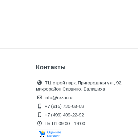
Одежда, обувь и аксессуары
Оптическое оборудование
Отделочные материалы
Отопление и вентиляция
Отрезные круги
Офисные двери
Контакты
Пена монтажная
ТЦ строй парк, Пригородная ул., 92,
Пиломатериалы
микрорайон Саввино, Балашиха
Плинтус напольный
info@rezar.ru
+7 (916) 730-88-68
ПОД ЗАКАЗ
+7 (499) 499-22-92
Предохранительная арматура
Пн-Пт 09:00 - 19:00
Предохранительные клапана