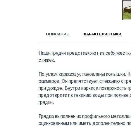
Инструмент
Инструмент и аксессуары
Канализационные системы
ОПИСАНИЕ
ХАРАКТЕРИСТИКИ
Канализация
Категория
Наши грядки представляют из себя жестки
Керамика и керамогранит
стяжек.
КИП и автоматика
По углам каркаса установлены колышки. 
Клеи, герметики, пены
размеров. Он препятствует стеканию с гр
Клей монтажный
при дожде. Внутри каркаса поверхность г
предотвратит стеканию воды при поливе с
Коллекторы и шкафы
грядки.
Компоненты оптической
системы
Грядка выполнен из профильного металла 
оцинкованным или иметь дополнительно п
Косметика и уход