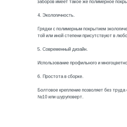
заборов имеет такое же полимерное покр
Металл
4. Экологичность.
Металлопрокат и
металлоизделия
Грядки с полимерным покрытием экологиче
Механизированные
той или иной степени присутствуют в любо
инструменты
Напольные покрытия
5. Современный дизайн.
Насосное оборудование
Использование профильного и многоцветно
Натуральный камень
6. Простота в сборке.
Нерудный материал
Облицовочная доска
Болтовое крепление позволяет без труда
№10 или шуруповерт.
Обогревательное
оборудование
Общестроительные материалы
Общестрой