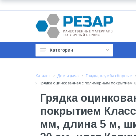
Категории
Автомобильные товары
Автотовары
Каталог
Дом и дача
Грядка, клумба сборные
Грядка оцинкованная с полимерным покрытием Клас
Арматура строительная
Грядка оцинкова
Баки, гидроаккумуляторы
покрытием Класси
Бойлеры и водонагреватели
Бытовая техника
мм, длина 5 м, ш
Бытовая химия