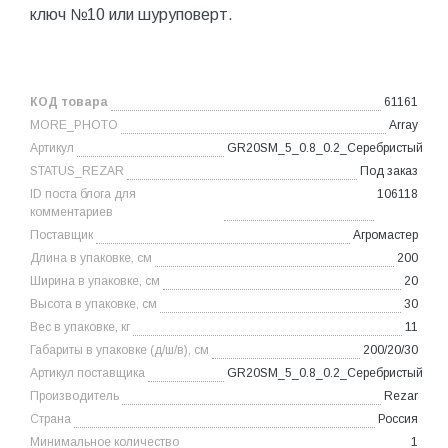
ключ №10 или шуруповерт.
КОД товара
61161
MORE_PHOTO
Array
Артикул
GR20SM_5_0.8_0.2_Серебристый
STATUS_REZAR
Под заказ
ID поста блога для
106118
комментариев
Поставщик
Агромастер
Длина в упаковке, см
200
Ширина в упаковке, см
20
Высота в упаковке, см
30
Вес в упаковке, кг
11
Габариты в упаковке (д/ш/в), см
200/20/30
Артикул поставщика
GR20SM_5_0.8_0.2_Серебристый
Производитель
Rezar
Страна
Россия
Минимальное количество
1